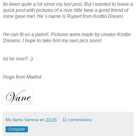
Its been quite a lot since my last post. But I wanted to leave a
quick post with pictures of a nice little bear a good friend of
mine gave me!. He´s name is Rupert from Knittin Dream.
He can fit on a palm!!. Pictures were made by creator Knittin
Dreams. I hope to take him my own pics soon!
Ist he nice?. :)
Hugs from Madrid
Me llamo Vanesa
en
23:05
11 comentarios:
Compartir