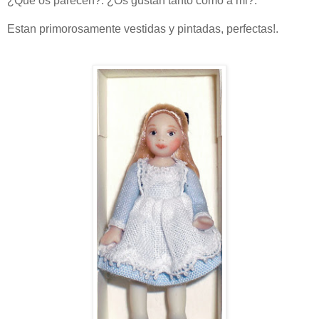
¿Que os parecen?. ¿Os gustan tanto como a mi?.
Estan primorosamente vestidas y pintadas, perfectas!.