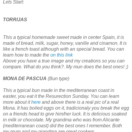
Lets Start:
TORRIJAS
This a typical homemade sweet made in center Spain, it is
made of bread, milk, sugar, honey, vanille and cinamon. It is
like a french toast although with an special bread. You can
learn how to made the
on this link
Above you have a true image and my creations so you can
compare. What do you think?. My mun does the best ones! ;)
MONA DE PASCUA
(Bun type)
This a typical bun made in the mediterranean coast in
easter, you eat it the Resurection Sunday. You can learn
more about it
here
and above there is a real pic of a real
Mona. It has boiled eggs on it, tradicionaly you break the egg
on a friends head to give him/her luck. It is delicious soaked
in milk or chocolate. My grandma who was from Alicante
(mediterranean coast) did the best ones I remember. Both
my mum and my grandma are great cookers.