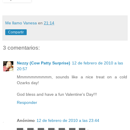
Me llamo Vanesa
en
21:14
Compartir
3 comentarios:
Nezzy (Cow Patty Surprise)
12 de febrero de 2010 a las
20:57
Mmmmmmmmmm, sounds like a nice treat on a cold
Ozarks day!
God bless and have a fun Valentine's Day!!!
Responder
Anónimo
12 de febrero de 2010 a las 23:44
▅▅。▅▅。▅▅。▅▅。▅▅。▅▅ . ▅▅ ..