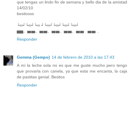
que tengas un lindo fin de semana y bello dia de la amistad
14/02/10
besitosss
╘∞╛╘∞╛╘∞ ╛╘∞╛╘∞╛╘∞╛╘∞╛
▅▅。▅▅。▅▅。▅▅。▅▅。▅▅ . ▅▅ ..
Responder
Gemma (Gempo)
14 de febrero de 2010 a las 17:43
A mí la leche sola no es que me guste mucho pero tengo
que provarla con canela, ya que esta me encanta, la caja
de pastitas genial. Besitos
Responder