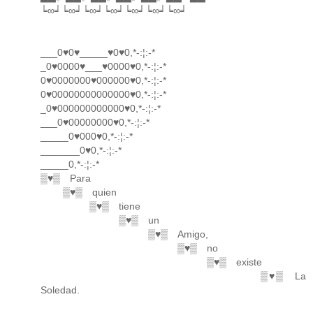
╘∞╛╘∞╛╘∞╛╘∞╛╘∞╛╘∞╛╘∞╛
___0♥0♥_____♥0♥0,*-:¦:-*
_0♥0000♥___♥0000♥0,*-:¦:-*
0♥0000000♥000000♥0,*-:¦:-*
0♥00000000000000♥0,*-:¦:-*
_0♥000000000000♥0,*-:¦:-*
___0♥00000000♥0,*-:¦:-*
_____0♥000♥0,*-:¦:-*
_______0♥0,*-:¦:-*
_____0,*-:¦:-*
▒♥▒ Para
▒♥▒ quien
▒♥▒ tiene
▒♥▒ un
▒♥▒ Amigo,
▒♥▒ no
▒♥▒ existe
▒♥▒ La
Soledad.